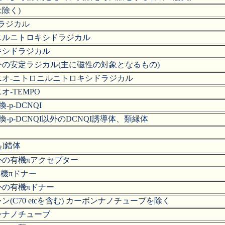
除く)
Oラジカル
ニルニトロキシドラジカル
キシドラジカル
外の安定ラジカル(主に磁性の対象となるもの)
ニオ-ニトロニルニトロキシドラジカル
オ-TEMPO
換-p-DCNQI
置換-p-DCNQI以外のDCNQI誘導体、類縁体
]錯体
2
外の有機πアクセプター
有機πドナー
外の有機πドナー
ン(C70 etcを含む) カーボンナノチューブを除く
ンナノチューブ