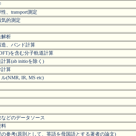
学
、transport測定
磁気的測定
造解析
構造、バンド計算
itio(DFT)を含む分子軌道計算
算(ab initioを除く)
学計算
NMR, IR, MS etc)
数などのデータソース
資料
現の参考(原則として、英語を母国語とする著者の論文)