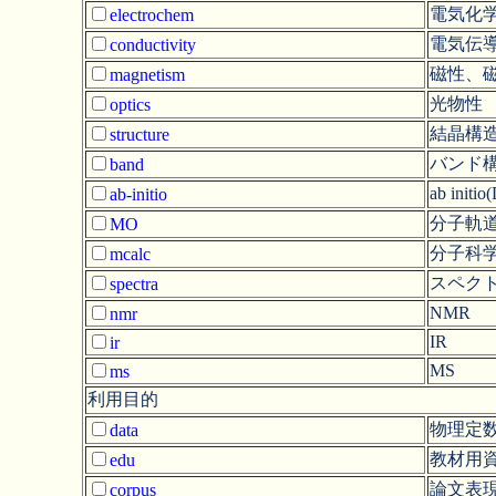
電気化
electrochem
電気伝導性
conductivity
磁性、
magnetism
光物性
optics
結晶構
structure
バンド
band
ab in
ab-initio
分子軌道計
MO
分子科
mcalc
スペクトル(
spectra
NMR
nmr
IR
ir
MS
ms
利用目的
物理定
data
教材用
edu
論文表
corpus