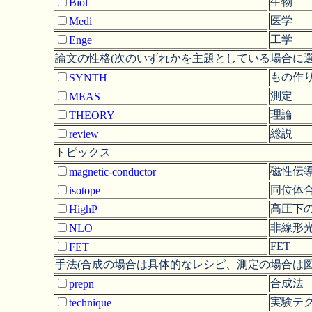
生物
Biol
医学
Medi
工学
Enge
論文の性格(次のいずれかを主題としている場合に選
もの作
SYNTH
測定
MEAS
理論
THEORY
総説
review
トピックス
磁性伝
magnetic-conductor
同位体
isotope
高圧下
HighP
非線形
NLO
FET
FET
手法(合成の場合は具体的なレシピ、測定の場合は図
合成法
prepn
実験テ
technique