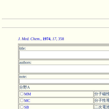
J. Med. Chem.
,
1974
,
17
, 358
title:
authors:
note:
分野A
分子磁
MM
分子性
MC
二次電
SB