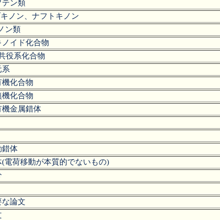
フテン類
ゾキノン、ナフトキノン
-キノン類
キノイド化合物
π共役系化合物
元系
有機化合物
無機化合物
有機金属錯体
動錯体
(電荷移動が本質的でないもの)
分
要な論文
文