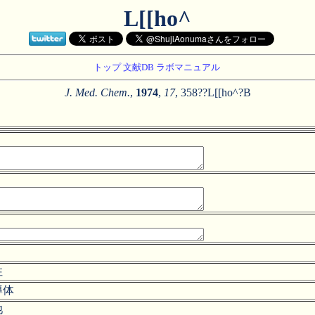
L[[ho^
トップ
文献DB
ラボマニュアル
J. Med. Chem.
,
1974
,
17
, 358??L[[ho^?B
性
導体
池