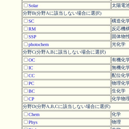
太陽電
Solar
分野B(分野Aに該当しない場合に選択)
構造化学
SC
反応機
RM
固体物
SSP
光化学
photochem
分野C(分野A,Bに該当しない場合に選択)
有機化
OC
無機化
IC
配位化
CC
物理化
PC
生化学
BC
化学物
CP
分野D(分野A,B,Cに該当しない場合に選択)
化学
Chem
物理
Phys