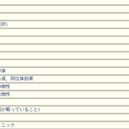
択)
り
導体
合成、同位体効果
の物性
光物性
が載っていること)
クニック