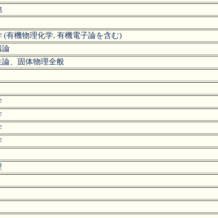
池
 (有機物理化学, 有機電子論を含む)
構論
性論、固体物理全般
学
学
学
学
理