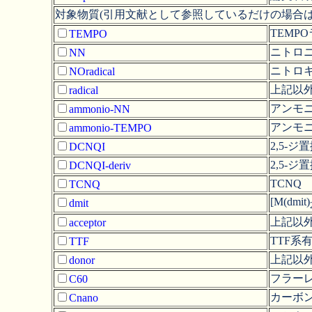
対象物質(引用文献として参照しているだけの場合は
TEMP
TEMPO
ニトロ
NN
ニトロ
NOradical
上記以
radical
アンモ
ammonio-NN
アンモニ
ammonio-TEMPO
2,5-ジ置
DCNQI
2,5-ジ
DCNQI-deriv
TCNQ
TCNQ
[M(dmit)
dmit
上記以
acceptor
TTF系
TTF
上記以
donor
フラーレ
C60
カーボ
Cnano