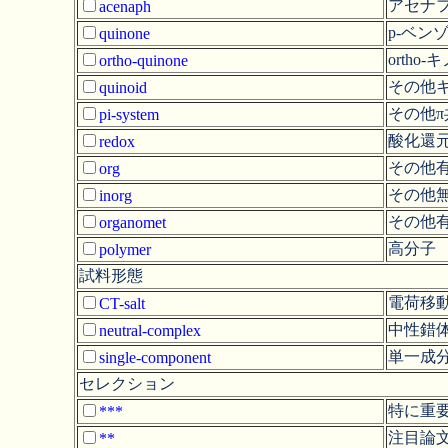
アセナ
acenaph
p-ベン
quinone
ortho
ortho-quinone
その他
quinoid
その他
pi-system
酸化還
redox
その他
org
その他
inorg
その他
organomet
高分子
polymer
試料形態
電荷移
CT-salt
中性錯体
neutral-complex
単一成
single-component
セレクション
特に重
***
注目論
**